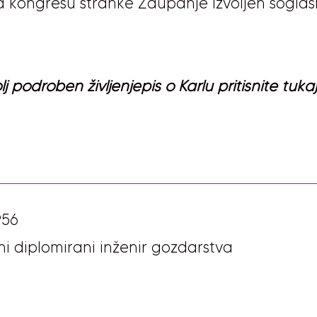
 na kongresu stranke Zaupanje izvoljen sogl
j podroben življenjepis o Karlu pritisnite tukaj
956
ni diplomirani inženir gozdarstva