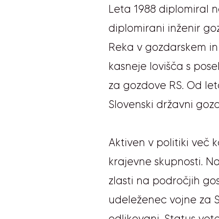
Leta 1988 diplomiral na
diplomirani inženir g
Reka v gozdarskem in l
kasneje lovišča s po
za gozdove RS. Od let
Slovenski državni gozd
Aktiven v politiki več k
krajevne skupnosti. Na
zlasti na področjih go
udeleženec vojne za Sl
odlikovanj. Status vet