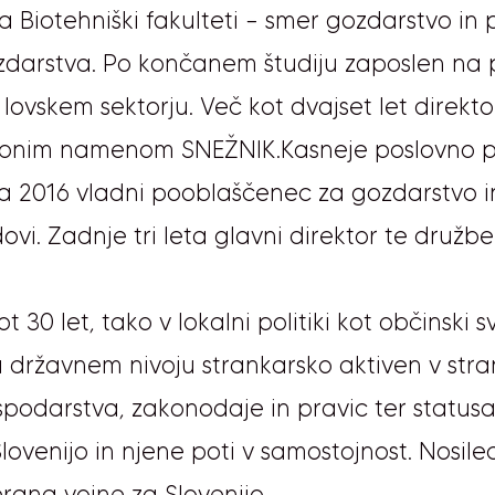
 Biotehniški fakulteti – smer gozdarstvo in p
ozdarstva. Po končanem študiju zaposlen na 
ovskem sektorju. Več kot dvajset let direkto
sebnim namenom SNEŽNIK.Kasneje poslovno p
a 2016 vladni pooblaščenec za gozdarstvo in 
ovi. Zadnje tri leta glavni direktor te družb
ot 30 let, tako v lokalni politiki kot občinski
 državnem nivoju strankarsko aktiven v stran
spodarstva, zakonodaje in pravic ter status
ovenijo in njene poti v samostojnost. Nosilec
erana vojne za Slovenijo.