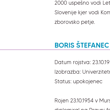
2000 uspešno vodi Letal
Slovenije kjer vodi Komi
zborovsko petje.
BORIS ŠTEFANEC
Datum rojstva: 23.10.1
Izobrazba: Univerzitet
Status: upokojenec
Rojen 23.10.1954 v Murs