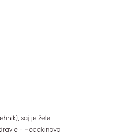
hnik), saj je želel
zdravje - Hodgkinova