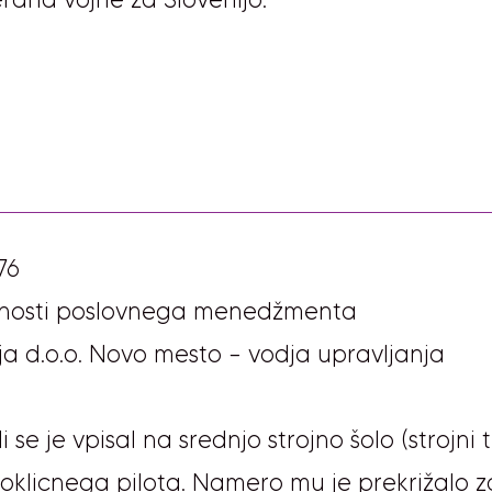
76
anosti poslovnega menedžmenta
ja d.o.o. Novo mesto – vodja upravljanja
se je vpisal na srednjo strojno šolo (strojni te
 poklicnega pilota. Namero mu je prekrižalo 