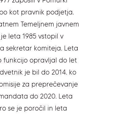
1977 zaposlil v Pomurki
bo kot pravnik podjetja.
kratnem Temeljnem javnem
 je leta 1985 vstopil v
 pa sekretar komiteja.
Leta
 funkcijo opravljal do let
dvetnik je bil do 2014. ko
Komisije za preprečevanje
a mandata do 2020. Leta
o se je poročil in leta