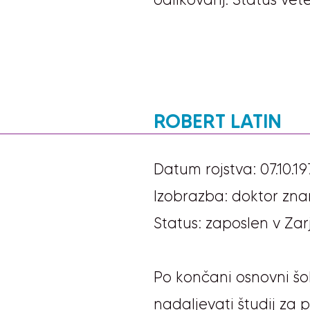
ROBERT LATIN
Datum rojstva: 07.10.19
Izobrazba: doktor zn
Status: zaposlen v Zar
Po končani osnovni šoli 
nadaljevati študij za