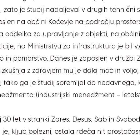
 zato je študij nadaljeval v drugih tehnični 
aposlen na občini Kočevje na področju prosto
a oddelka za upravljanje z objekti, na občini
cije, na Ministrstvu za infrastrukturo je bil
vo in pomorstvo. Danes je zaposlen v družbi 
 Izkušnja z zdravjem mu je dala moč in voljo, 
; tako ga je študij spremljal do
nedavnega, ko
edžmenta (industrijski menedžment – letalst
aj 30 let v stranki Zares, Desus, Sab in Svobo
je, kljub bolezni, ostala rdeča nit prostočasn