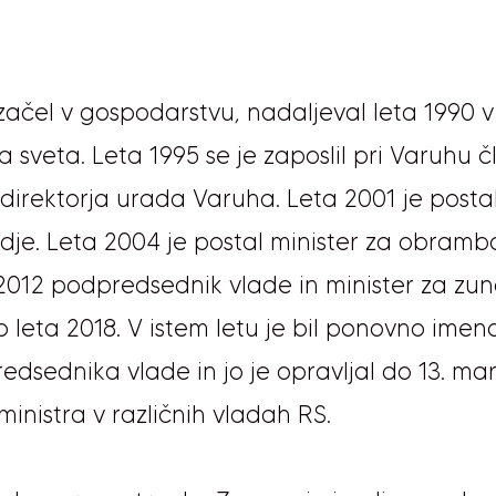
ačel v gospodarstvu, nadaljeval leta 1990 v o
 sveta. Leta 1995 se je zaposlil pri Varuhu č
direktorja urada Varuha. Leta 2001 je posta
dje. Leta 2004 je postal minister za obrambo
a 2012 podpredsednik vlade in minister za zu
do leta 2018. V istem letu je bil ponovno ime
sednika vlade in jo je opravljal do 13. marc
inistra v različnih vladah RS.