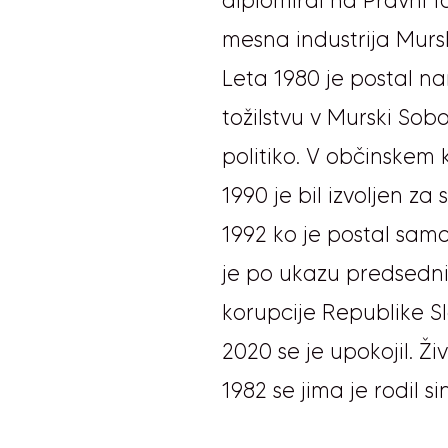
diplomiral na Pravni fa
mesna industrija Mursk
Leta 1980 je postal 
tožilstvu v Murski Sobot
politiko. V občinskem k
1990 je bil izvoljen z
1992 ko je postal samo
je po ukazu predsedni
korupcije Republike S
2020 se je upokojil. Ži
1982 se jima je rodil sin