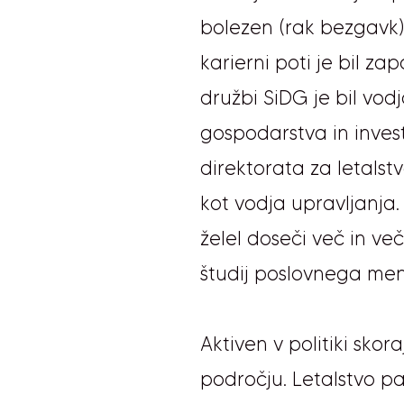
bolezen (rak bezgavk),
karierni poti je bil z
družbi SiDG je bil vodj
gospodarstva in investi
direktorata za letalst
kot vodja upravljanja.
želel doseči več in več
študij poslovnega men
Aktiven v politiki skor
področju. Letalstvo pa 