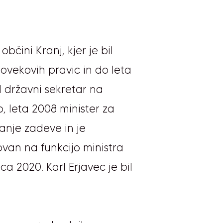
bčini Kranj, kjer je bil
lovekovih pravic in do leta
l državni sekretar na
, leta 2008 minister za
nanje zadeve in je
novan na funkcijo ministra
a 2020. Karl Erjavec je bil