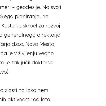
smeri – geodezije. Na svoji
rskega planiranja, na
 Kostel je skrbel za razvoj
 v.d generalnega direktorja
Zarja d.o.o. Novo Mesto,
da je v življenju vedno
 je zaključil doktorski
vo).
da zlasti na lokalnem
ih aktivnosti; od leta