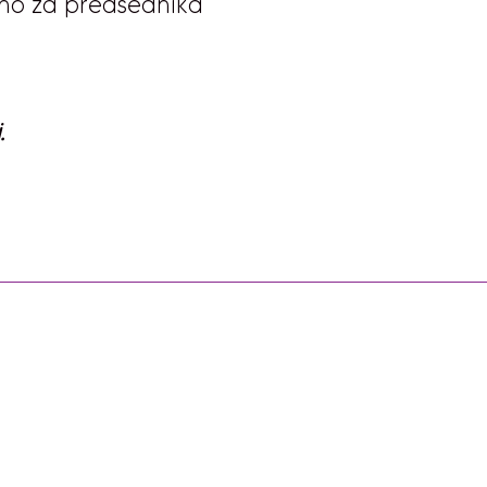
asno za predsednika
.