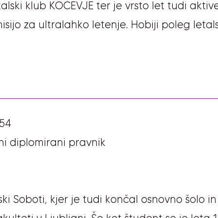
ski klub KOČEVJE ter je vrsto let tudi aktive
sijo za ultralahko letenje. Hobiji poleg letals
954
ni diplomirani pravnik
ki Soboti, kjer je tudi končal osnovno šolo in