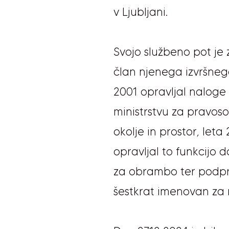
v Ljubljani.
Svojo službeno pot je z
član njenega izvršnega
2001 opravljal naloge 
ministrstvu za pravoso
okolje in prostor, let
opravljal to funkcijo 
za obrambo ter podpred
šestkrat imenovan za m