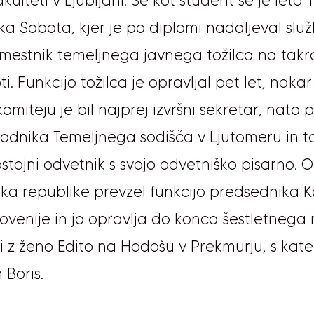
kulteti v Ljubljani. Še kot študent se je leta 
a Sobota, kjer je po diplomi nadaljeval služ
namestnik temeljnega javnega tožilca na ta
i. Funkcijo tožilca je opravljal pet let, nakar
omiteju je bil najprej izvršni sekretar, nato
a sodnika Temeljnega sodišča v Ljutomeru in to
stojni odvetnik s svojo odvetniško pisarno. O
ka republike prevzel funkcijo predsednika 
lovenije in jo opravlja do konca šestletneg
vi z ženo Edito na Hodošu v Prekmurju, s kater
 Boris.