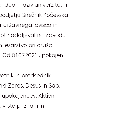
ridobil naziv univerzitetni
podjetju Snežnik Kočevska
r državnega lovišča in
ot nadaljeval na Zavodu
lesarstvo pri družbi
e. Od 01.07.2021 upokojen.
 svetnik in predsednik
ki Zares, Desus in Sab,
a upokojencev. Aktivni
 vrste priznanj in