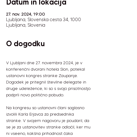
Datum in lokacija
27. nov. 2024, 19:00
Ljubljana, Slovenska cesta 34, 1000
Ljubljana, Slovenia
O dogodku
V Ljubljani dne 27. novembra 2024, je v 
konferenčni dvorani hotela Slon, potekal 
ustanovni kongres stranke Zaupanje. 
Dogodek je pritegnil številne delegate in 
druge udeležence, ki so s svojo prisotnostjo 
podprli novo politično pobudo.
Na kongresu so ustanovni člani soglasno 
izvolili Karla Erjavca za predsednika 
stranke. V svojem nagovoru je poudaril, da 
se je za ustanovitev stranke odločil, ker mu 
ni vseeno, kakšna prihodnost čaka 