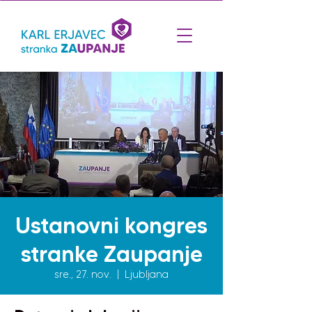
Ustanovni kongres
stranke Zaupanje
sre., 27. nov.
  |  
Ljubljana